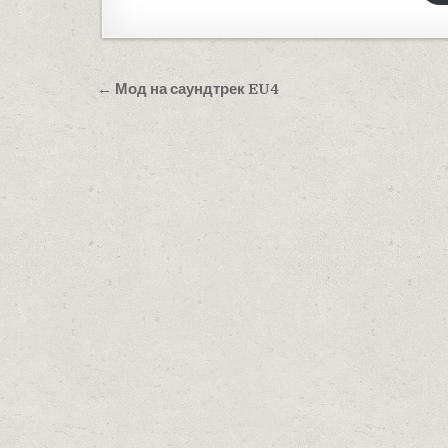
Навигация по записям
← Мод на саундтрек EU4