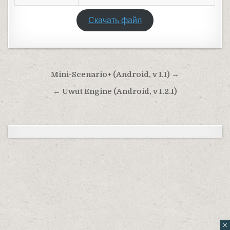
Скачать файл
Навигация по записям
Mini-Scenario+ (Android, v 1.1) →
← Uwut Engine (Android, v 1.2.1)