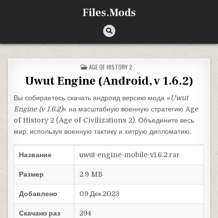
Перейти к содержимому
Files.Mods
ОПУБЛИКОВАНО В
AGE OF HISTORY 2
Uwut Engine (Android, v 1.6.2)
Вы собираетесь скачать андроид версию мода «
Uwut
Engine (v 1.6.2)
» на масштабную военную стратегию Age
of History 2 (Age of Civilizations 2). Объедините весь
мир, используя военную тактику и хитрую дипломатию.
Название
uwut-engine-mobile-v1.6.2.rar
Размер
2.9 MB
Добавлено
09.Дек.2023
Скачано раз
294