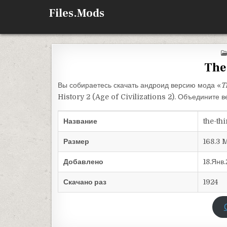
Перейти к содержимому
Files.Mods
The
Вы собираетесь скачать андроид версию мода «
T
History 2 (Age of Civilizations 2). Объедините 
Название
the-th
Размер
168.3 
Добавлено
18.Янв
Скачано раз
1924