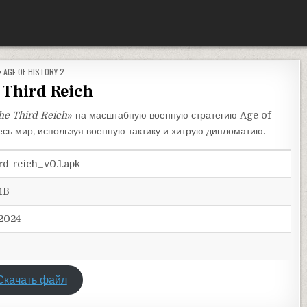
ОПУБЛИКОВАНО В
AGE OF HISTORY 2
 Third Reich
he Third Reich
» на масштабную военную стратегию Age of
весь мир, используя военную тактику и хитрую дипломатию.
ird-reich_v0.1.apk
MB
.2024
Скачать файл