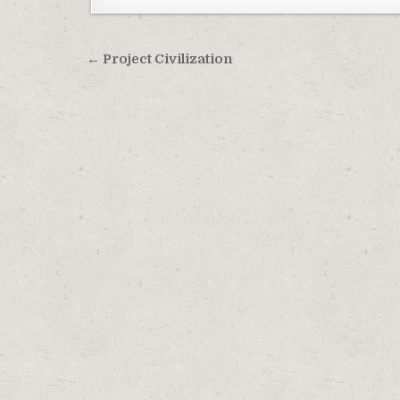
Навигация по записям
← Project Civilization