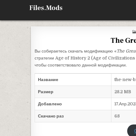
Перейти к содержимому
Files.Mods
The Gr
Вы собираетесь скачать модификацию «
The Great
стратегии Age of History 2 (Age of Civilization
чтобы соответствовало данной модификации.
Название
the-new-b
Размер
28.2 MB
Добавлено
17.Апр.202
Скачано раз
68