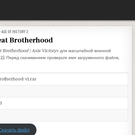
ОПУБЛИКОВАНО В
AGE OF HISTORY 2
eat Brotherhood
 Brotherhood | Axis Victory
» для масштабной военной
s 2). Перед скачиванием проверьте имя загруженного файла,
rotherhood-v1.rar
3
Скачать файл