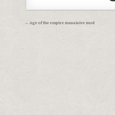
Навигация по записям
← Age of the empire massisive mod