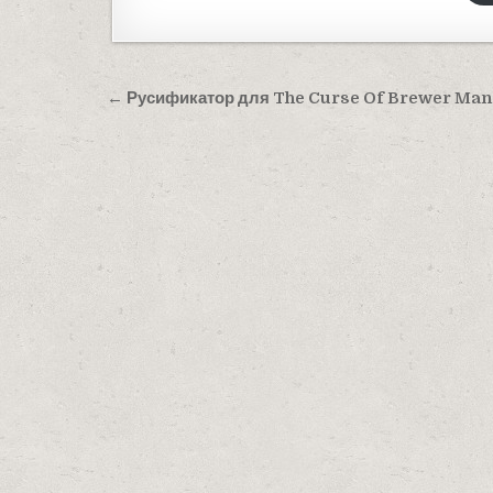
Навигация по записям
← Русификатор для The Curse Of Brewer Man