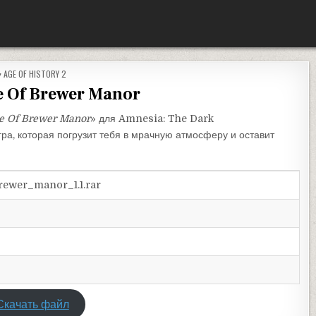
ОПУБЛИКОВАНО В
AGE OF HISTORY 2
e Of Brewer Manor
e Of Brewer Manor
» для Amnesia: The Dark
ра, которая погрузит тебя в мрачную атмосферу и оставит
rewer_manor_1.1.rar
Скачать файл