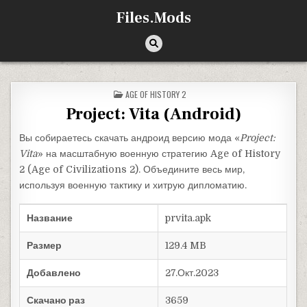
Перейти к содержимому
Files.Mods
ОПУБЛИКОВАНО В
AGE OF HISTORY 2
Project: Vita (Android)
Вы собираетесь скачать андроид версию мода «
Project:
Vita
» на масштабную военную стратегию Age of History
2 (Age of Civilizations 2). Объедините весь мир,
используя военную тактику и хитрую дипломатию.
Название
prvita.apk
Размер
129.4 MB
Добавлено
27.Окт.2023
Скачано раз
3659