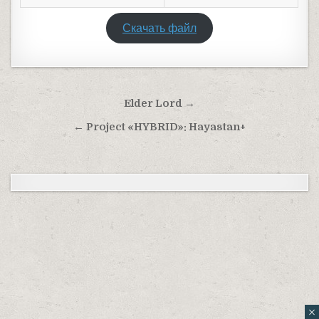
Скачать файл
Навигация по записям
Elder Lord →
← Project «HYBRID»: Hayastan+