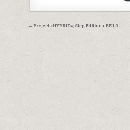
Навигация по записям
← Project «HYBRID»: Sieg Edition + BE 1.2