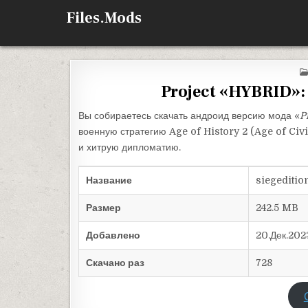
Перейти к содержимому
Files.Mods
Project «HYBRID»: S
Вы собираетесь скачать андроид версию мода «
P
военную стратегию Age of History 2 (Age of Civi
и хитрую дипломатию.
Название
siegediti
Размер
242.5 MB
Добавлено
20.Дек.202
Скачано раз
728