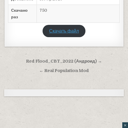
Скачано
750
раз
Скачать файл
Навигация по записям
Red Flood_CBT_2022 (Андроид) →
← Real Population Mod