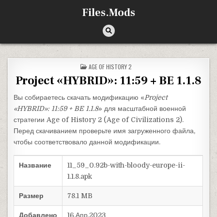
Перейти к содержимому
Files.Mods
ОПУБЛИКОВАНО В
AGE OF HISTORY 2
Project «HYBRID»: 11:59 + BE 1.1.8
Вы собираетесь скачать модификацию «
Project
«HYBRID»: 11:59 + BE 1.1.8
» для масштабной военной
стратегии Age of History 2 (Age of Civilizations 2).
Перед скачиванием проверьте имя загруженного файла,
чтобы соответствовало данной модификации.
Название
11_59_0.92b-with-bloody-europe-ii-
1.1.8.apk
Размер
78.1 MB
Добавлено
16.Апр.2023