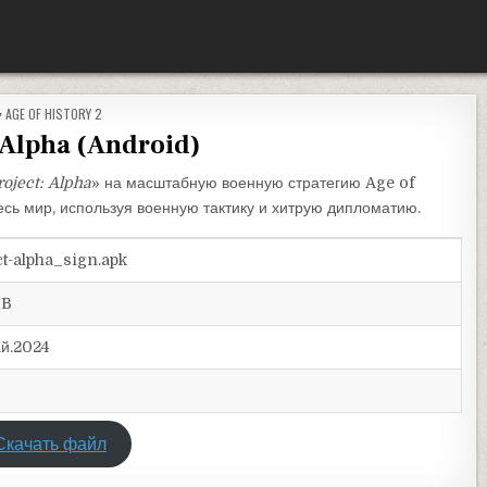
ОПУБЛИКОВАНО В
AGE OF HISTORY 2
 Alpha (Android)
roject: Alpha
» на масштабную военную стратегию Age of
весь мир, используя военную тактику и хитрую дипломатию.
ct-alpha_sign.apk
MB
й.2024
Скачать файл