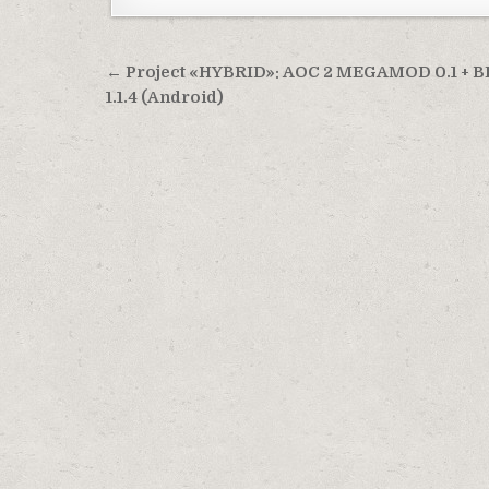
Навигация по записям
← Project «HYBRID»: AOC 2 MEGAMOD 0.1 + B
1.1.4 (Android)