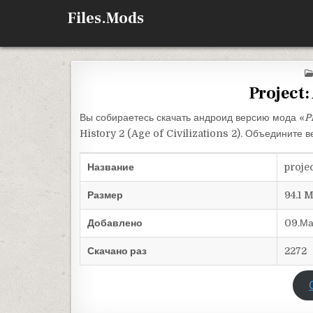
Перейти к содержимому
Files.Mods
Project:
Вы собираетесь скачать андроид версию мода «
P
History 2 (Age of Civilizations 2). Объедините 
Название
proje
Размер
94.1 
Добавлено
09.Ма
Скачано раз
2272