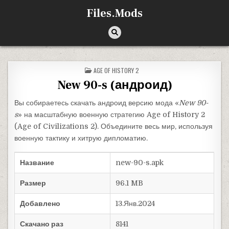
Перейти к содержимому
Files.Mods
ОПУБЛИКОВАНО В
AGE OF HISTORY 2
New 90-s (андроид)
Вы собираетесь скачать андроид версию мода «
New 90-
s
» на масштабную военную стратегию Age of History 2
(Age of Civilizations 2). Объедините весь мир, используя
военную тактику и хитрую дипломатию.
Название
new-90-s.apk
Размер
96.1 MB
Добавлено
13.Янв.2024
Скачано раз
8141