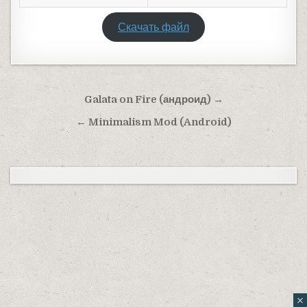
Скачать файл
Навигация по записям
Galata on Fire (андроид) →
← Minimalism Mod (Android)