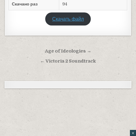
Скачано раз
94
Скачать файл
Навигация по записям
Age of Ideologies →
← Victoria 2 Soundtrack