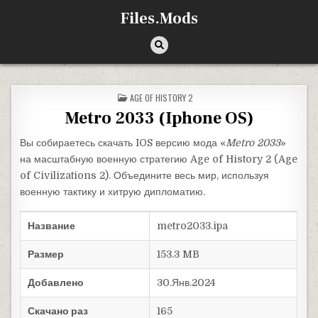
Перейти к содержимому
Files.Mods
ОПУБЛИКОВАНО В
AGE OF HISTORY 2
Metro 2033 (Iphone OS)
Вы собираетесь скачать IOS версию мода «
Metro 2033
»
на масштабную военную стратегию Age of History 2 (Age
of Civilizations 2). Объедините весь мир, используя
военную тактику и хитрую дипломатию.
Название
metro2033.ipa
Размер
153.3 MB
Добавлено
30.Янв.2024
Скачано раз
165