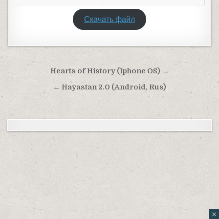
Скачать файл
Навигация по записям
Hearts of History (Iphone OS) →
← Hayastan 2.0 (Android, Rus)