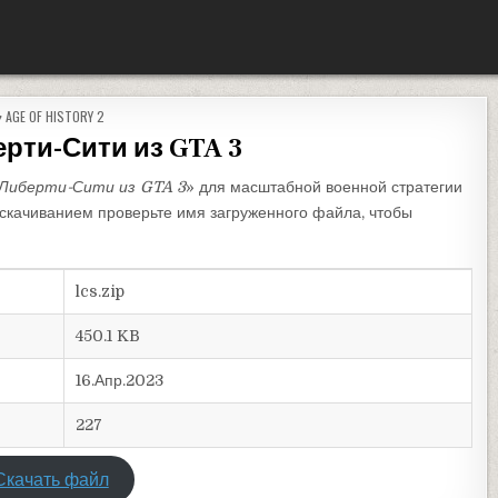
ОПУБЛИКОВАНО В
AGE OF HISTORY 2
ерти-Сити из GTA 3
Либерти-Сити из GTA 3
» для масштабной военной стратегии
д скачиванием проверьте имя загруженного файла, чтобы
lcs.zip
450.1 KB
16.Апр.2023
227
Скачать файл