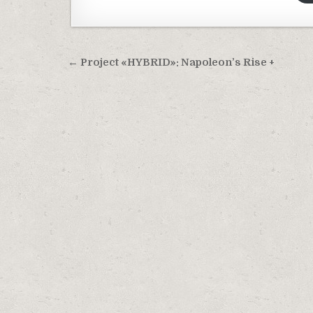
Навигация по записям
← Project «HYBRID»: Napoleon’s Rise +