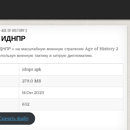
ОПУБЛИКОВАНО В
AGE OF HISTORY 2
ИДНПР
ДНПР
» на масштабную военную стратегию Age of History 2
используя военную тактику и хитрую дипломатию.
idnpr.apk
279.0 MB
14.Окт.2023
652
Скачать файл