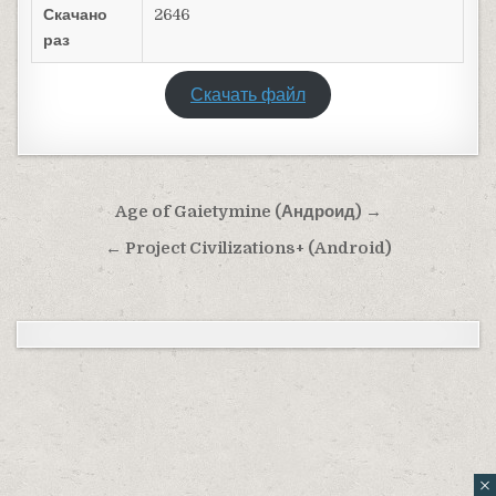
Скачано
2646
раз
Скачать файл
Навигация по записям
Age of Gaietymine (Андроид) →
← Project Civilizations+ (Android)