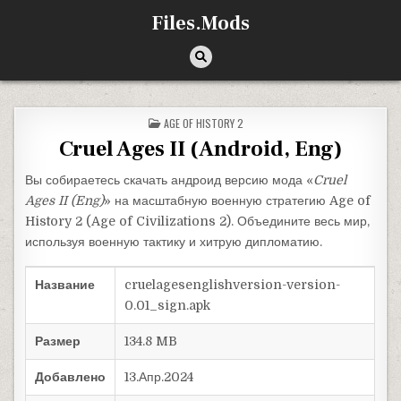
Перейти к содержимому
Files.Mods
ОПУБЛИКОВАНО В
AGE OF HISTORY 2
Cruel Ages II (Android, Eng)
Вы собираетесь скачать андроид версию мода «
Cruel
Ages II (Eng)
» на масштабную военную стратегию Age of
History 2 (Age of Civilizations 2). Объедините весь мир,
используя военную тактику и хитрую дипломатию.
Название
cruelagesenglishversion-version-
0.01_sign.apk
Размер
134.8 MB
Добавлено
13.Апр.2024