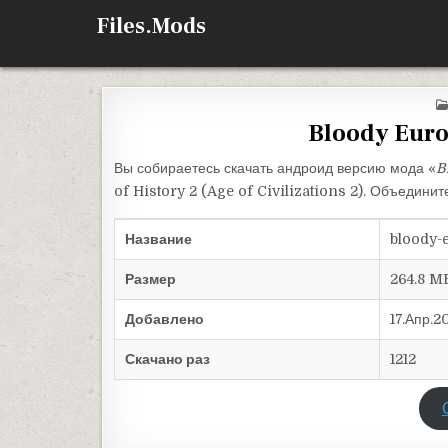
Перейти к содержимому
Files.Mods
Bloody Euro
Вы собираетесь скачать андроид версию мода «
B
of History 2 (Age of Civilizations 2). Объедини
Название
bloody-e
Размер
264.8 M
Добавлено
17.Апр.2
Скачано раз
1212