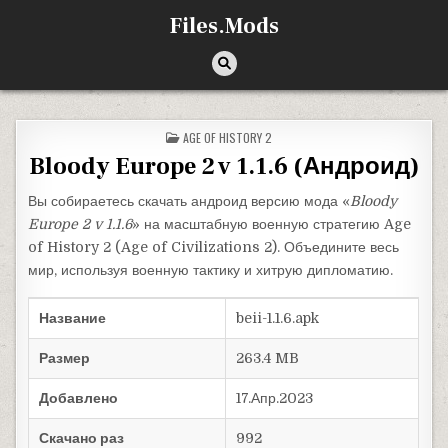
Перейти к содержимому
Files.Mods
ОПУБЛИКОВАНО В
AGE OF HISTORY 2
Bloody Europe 2 v 1.1.6 (Андроид)
Вы собираетесь скачать андроид версию мода «
Bloody
Europe 2 v 1.1.6
» на масштабную военную стратегию Age
of History 2 (Age of Civilizations 2). Объедините весь
мир, используя военную тактику и хитрую дипломатию.
Название
beii-1.1.6.apk
Размер
263.4 MB
Добавлено
17.Апр.2023
Скачано раз
992