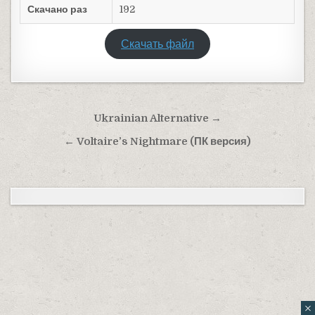
Скачано раз
192
Скачать файл
Навигация по записям
Ukrainian Alternative →
← Voltaire’s Nightmare (ПК версия)