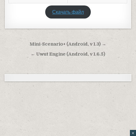
Скачать файл
Навигация по записям
Mini-Scenario+ (Android, v 1.3) →
← Uwut Engine (Android, v 1.6.5)