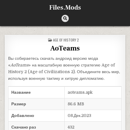
Перейти к содержимому
Files.Mods
ОПУБЛИКОВАНО В
AGE OF HISTORY 2
AoTeams
Вы собираетесь скачать андроид версию мода
«
AoTeams
» на масштабную военную стратегию Age of
History 2 (Age of Civilizations 2). Объедините весь мир,
используя военную тактику и хитрую дипломатию.
Название
aoteams.apk
Размер
86.6 MB
Добавлено
08.Дек.2023
Скачано раз
432