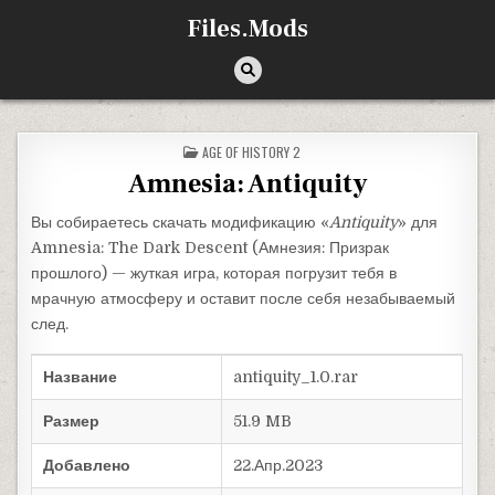
Перейти к содержимому
Files.Mods
ОПУБЛИКОВАНО В
AGE OF HISTORY 2
Amnesia: Antiquity
Вы собираетесь скачать модификацию «
Antiquity
» для
Amnesia: The Dark Descent (Амнезия: Призрак
прошлого) — жуткая игра, которая погрузит тебя в
мрачную атмосферу и оставит после себя незабываемый
след.
Название
antiquity_1.0.rar
Размер
51.9 MB
Добавлено
22.Апр.2023