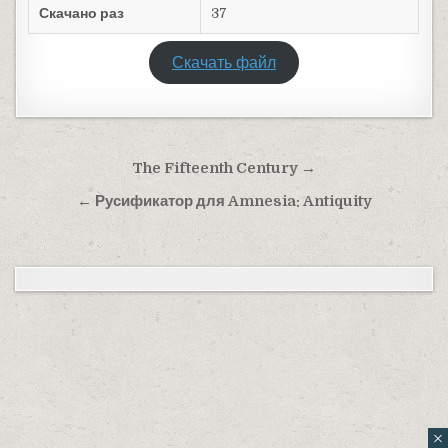
Скачано раз
37
Скачать файл
Навигация по записям
The Fifteenth Century →
← Русификатор для Amnesia: Antiquity