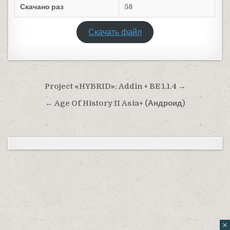
Скачано раз
58
Скачать файл
Навигация по записям
Project «HYBRID»: Addin + BE 1.1.4 →
← Age Of History II Asia+ (Андроид)