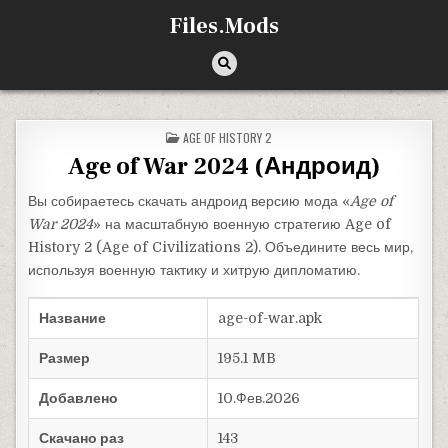
Перейти к содержимому
Files.Mods
ОПУБЛИКОВАНО В
AGE OF HISTORY 2
Age of War 2024 (Андроид)
Вы собираетесь скачать андроид версию мода «
Age of
War 2024
» на масштабную военную стратегию Age of
History 2 (Age of Civilizations 2). Объедините весь мир,
используя военную тактику и хитрую дипломатию.
Название
age-of-war.apk
Размер
195.1 MB
Добавлено
10.Фев.2026
Скачано раз
143