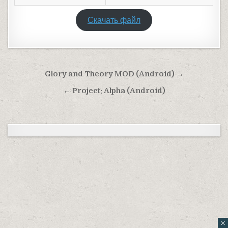
Скачать файл
Навигация по записям
Glory and Theory MOD (Android) →
← Project: Alpha (Android)