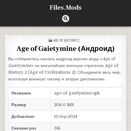
Перейти к содержимому
Files.Mods
ОПУБЛИКОВАНО В
AGE OF HISTORY 2
Age of Gaietymine (Андроид)
Вы собираетесь скачать андроид версию мода «
Age of
Gaietymine
» на масштабную военную стратегию Age of
History 2 (Age of Civilizations 2). Объедините весь мир,
используя военную тактику и хитрую дипломатию.
Название
age-of-gaietymine.apk
Размер
206.0 MB
Добавлено
10.Апр.2024
Скачано раз
516