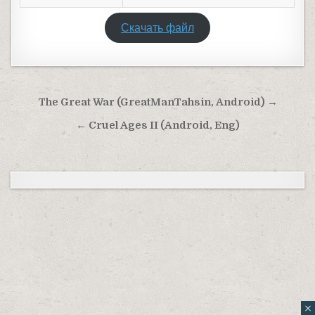
Скачать файл
Навигация по записям
The Great War (GreatManTahsin, Android) →
← Cruel Ages II (Android, Eng)