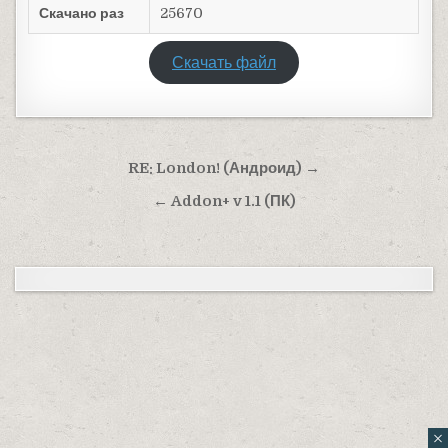
Скачано раз
25670
Скачать файл
Навигация по записям
RE: London! (Андроид) →
← Addon+ v 1.1 (ПК)