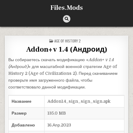
Перейти к содержимому
Files.Mods
ОПУБЛИКОВАНО В
AGE OF HISTORY 2
Addon+ v 1.4 (Андроид)
Вы собираетесь скачать модификацию «
Addon+ v 1.4
(Андроид)
» для масштабной военной стратегии Age of
History 2 (Age of Civilizations 2). Перед скачиванием
проверьте имя загруженного файла, чтобы
соответствовало данной модификации.
Название
Addon1.4_sign_sign_sign.apk
Размер
135.0 MB
Добавлено
16.Апр.2023