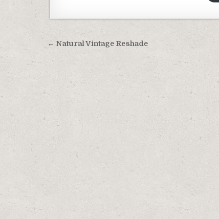
Навигация по записям
← Natural Vintage Reshade