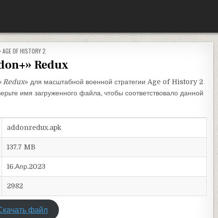
ОПУБЛИКОВАНО В
AGE OF HISTORY 2
don+» Redux
» Redux
» для масштабной военной стратегии Age of History 2
верьте имя загруженного файла, чтобы соответствовало данной
addonredux.apk
137.7 MB
16.Апр.2023
2982
Скачать файл