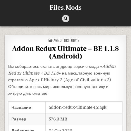
Перейти к содержимому
Files.Mods
ОПУБЛИКОВАНО В
AGE OF HISTORY 2
Addon Redux Ultimate + BE 1.1.8
(Android)
Вы собираетесь скачать андроид версию мода «
Addon
Redux Ultimate + BE 1.1.8
» на масштабную военную
стратегию Age of History 2 (Age of Civilizations 2).
Объедините весь мир, используя военную тактику и
хитрую дипломатию.
Название
addon-redux-ultimate-1.2.apk
Размер
576.3 MB
Добавлено
04.Окт.2023